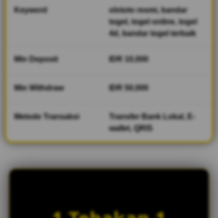
c
Keyword
olxtoto resmi, bandar
e
togel, togel online, togel
n
4d, bandar togel terbaik
s
e
d
Min Deposit
IDR 10,000
e
t
a
Min Withdraw
IDR 50,000
i
l
s
Metode Transaksi
Transfer Bank Lokal, E-
wallet, QRIS