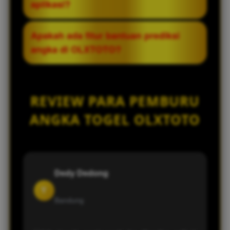
aplikasi?
memasang angka tebakan Anda.
Berapapun kemenangan Jackpot yang
Anda dapatkan, proses penarikan dana
Anda tidak perlu khawatir. OLXTOTO
Apakah ada fitur bantuan prediksi
withdraw akan langsung diproses dengan
menyediakan layanan Customer Service
angka di OLXTOTO?
cepat dan aman tanpa potongan
profesional yang siap membantu Anda 24
tersembunyi.
jam nonstop setiap hari. Selain itu, selalu
Ya, di basecamp OLXTOTO Anda bisa
tersedia link alternatif resmi yang anti-
menemukan berbagai pelengkap
REVIEW PARA PEMBURU
blokir untuk memastikan kenyamanan
informasi mulai dari data historis keluaran
bermain Anda tetap lancar.
ANGKA TOGEL OLXTOTO
angka paito, buku mimpi bergambar,
hingga racikan prediksi harian yang bisa
Anda jadikan referensi untuk memperkuat
tebakan angka 4D Anda.
Dedy Dedong
Y
Bandung