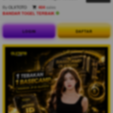
By
OLXTOTO
404
sales
BANDAR TOGEL TERBAIK
LOGIN
DAFTAR