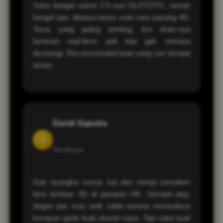
Suka banget sama CS-nya OLXTOTO, ramah
banget pas ditanya-tanya soal cara pasang 4D.
Terus yang paling penting, live draw-nya
beneran real-time, jadi kita gak merasa
dicurangi. Recommended buat yang cari tempat
aman.
Dandi Saputra
J
Surabaya
Gak nyangka rumus tua dari mimpi semalem
bisa tembus 4D di pasaran HK. Sempet deg-
degan pas mau tarik saldo karena nominalnya
lumayan gede buat ukuran saya. Tapi salut buat