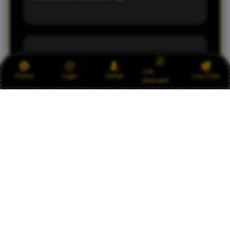
Dianto
Link
H
Promo
Login
Daftar
Live Chat
Alternatif
Bogor
Saya tipikal pemain yang suka analisis data
paito sebelum pasang tebakan. Fitur data
pengeluaran di sini sangat rapi dan lengkap.
Sangat membantu buat racik angka 4D harian.
Sejauh ini OLXTOTO masih jadi bandar togel
terbaik buat saya pribadi.