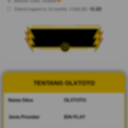
Included:
BANDAR TOGEL TERBAIK
basecamp
100.00
5.00
Extend support to 12 months
$
$
para juara!
Olah
tebakan
jitumu dan
raih JP
terbesar
hanya di
OLXTOTO,
bandar
togel
online 4D
terbaik
saat ini.
TENTANG OLXTOTO
V
i
Nama Situs
OLXTOTO
e
w
Jenis Provider
IDN PLAY
l
i