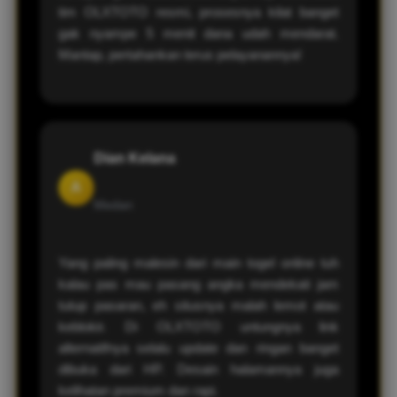
tim OLXTOTO resmi, prosesnya kilat banget
gak nyampe 5 menit dana udah mendarat.
Mantap, pertahankan terus pelayanannya!
Dian Kelana
A
Medan
Yang paling malesin dari main togel online tuh
kalau pas mau pasang angka mendekati jam
tutup pasaran, eh situsnya malah lemot atau
keblokir. Di OLXTOTO untungnya link
alternatifnya selalu update dan ringan banget
dibuka dari HP. Desain halamannya juga
kelihatan premium dan rapi.